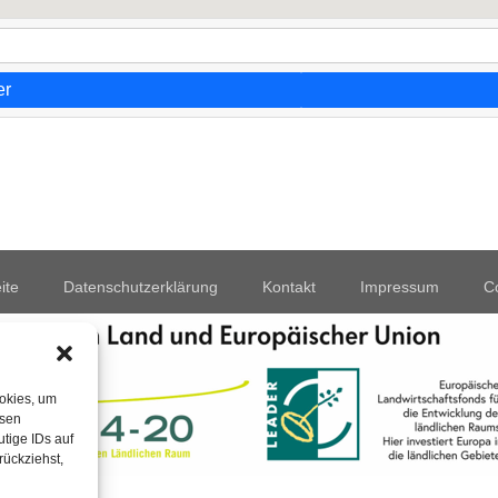
er
ite
Datenschutzerklärung
Kontakt
Impressum
Co
ookies, um
esen
tige IDs auf
rückziehst,