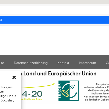
er
ite
Datenschutzerklärung
Kontakt
Impressum
Co
ookies, um
esen
tige IDs auf
rückziehst,