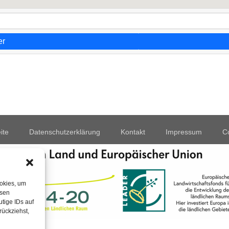
er
ite
Datenschutzerklärung
Kontakt
Impressum
Co
ookies, um
esen
tige IDs auf
rückziehst,