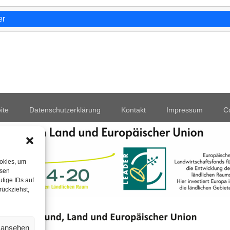
er
ite
Datenschutzerklärung
Kontakt
Impressum
Co
ookies, um
esen
tige IDs auf
rückziehst,
n ansehen