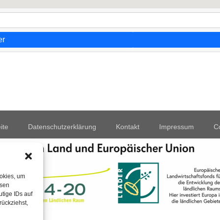
er
ite
Datenschutzerklärung
Kontakt
Impressum
Co
ookies, um
esen
tige IDs auf
rückziehst,