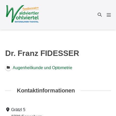
Zum
Inhalt
Suche-
springen
Men
Schalter
Scha
Dr. Franz FIDESSER
Augenheilkunde und Optometrie
Kontaktinformationen
Grätzl 5