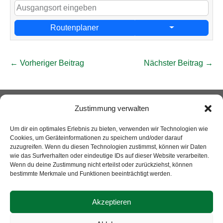
Routenplaner
Beitragsnavigation
← Vorheriger Beitrag
Nächster Beitrag →
zur LEADER Webseite
Datenschutzerklärung
Zustimmung verwalten
Kontakt
Impressum
Cookie-Richtlinie (EU)
Um dir ein optimales Erlebnis zu bieten, verwenden wir Technologien wie
Cookies, um Geräteinformationen zu speichern und/oder darauf
zuzugreifen. Wenn du diesen Technologien zustimmst, können wir Daten
wie das Surfverhalten oder eindeutige IDs auf dieser Website verarbeiten.
Wenn du deine Zustimmung nicht erteilst oder zurückziehst, können
bestimmte Merkmale und Funktionen beeinträchtigt werden.
Akzeptieren